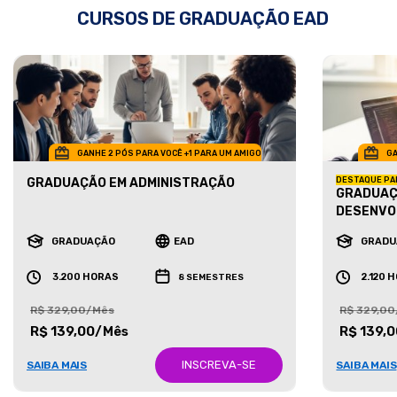
CURSOS DE GRADUAÇÃO EAD
GANHE 2 PÓS PARA VOCÊ +1 PARA UM AMIGO
GA
GRADUAÇÃO EM ADMINISTRAÇÃO
DESTAQUE PA
GRADUAÇ
DESENVO
GRADUAÇÃO
EAD
GRADU
3.200 HORAS
2.120 
8 SEMESTRES
R$ 329,00/Mês
R$ 329,0
R$ 139,00/Mês
R$ 139,
INSCREVA-SE
SAIBA MAIS
SAIBA MAIS