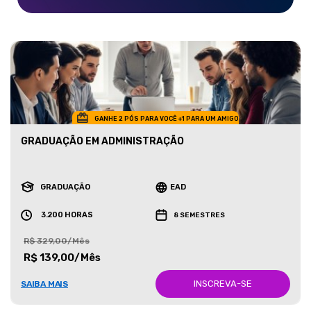
GANHE 2 PÓS PARA VOCÊ +1 PARA UM AMIGO
GRADUAÇÃO EM ADMINISTRAÇÃO
GRADUAÇÃO
EAD
3.200 HORAS
8 SEMESTRES
R$ 329,00/Mês
R$ 139,00/Mês
INSCREVA-SE
SAIBA MAIS