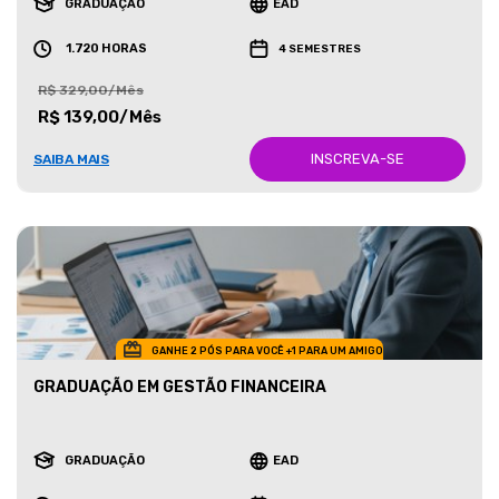
GRADUAÇÃO
EAD
1.720 HORAS
4 SEMESTRES
R$ 329,00/Mês
R$ 139,00/Mês
INSCREVA-SE
SAIBA MAIS
GANHE 2 PÓS PARA VOCÊ +1 PARA UM AMIGO
GRADUAÇÃO EM GESTÃO FINANCEIRA
GRADUAÇÃO
EAD