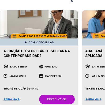
GANHE 2 POS PARA VOCE +1 PARA UM AMIGO
GAN
COM VIDEOAULAS
A FUNÇÃO DO SECRETÁRIO ESCOLAR NA
ABA - ANÁ
CONTEMPORANEIDADE
APLICADA
LATO SENSU
100% EAD
LATO SE
360 A 720H
360 A 72
2 A 12 MESES
18X R$ 86,00/Mês
18X R$ 86,0
18X R$ 387,00/Mês
INSCREVA-SE
SAIBA MAIS
SAIBA MAIS