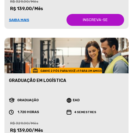
R$ 329,00/Mês
R$ 139,00/Mês
INSCREVA-SE
SAIBA MAIS
GANHE 2 PÓS PARA VOCÊ +1 PARA UM AMIGO
GRADUAÇÃO EM LOGÍSTICA
GRADUAÇÃO
EAD
1.720 HORAS
4 SEMESTRES
R$ 329,00/Mês
R$ 139,00/Mês