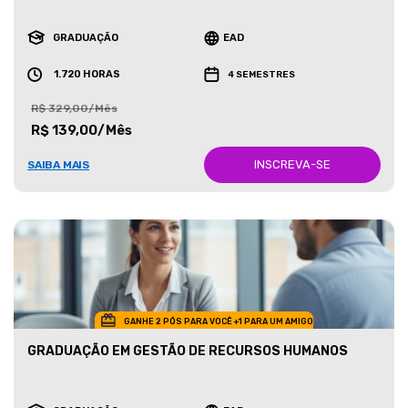
GRADUAÇÃO
EAD
1.720 HORAS
4 SEMESTRES
R$ 329,00/Mês
R$ 139,00/Mês
INSCREVA-SE
SAIBA MAIS
GANHE 2 PÓS PARA VOCÊ +1 PARA UM AMIGO
GRADUAÇÃO EM GESTÃO DE RECURSOS HUMANOS