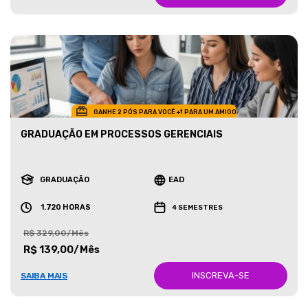
GANHE 2 PÓS PARA VOCÊ +1 PARA UM AMIGO
GRADUAÇÃO EM PROCESSOS GERENCIAIS
GRADUAÇÃO
EAD
1.720 HORAS
4 SEMESTRES
R$ 329,00/Mês
R$ 139,00/Mês
INSCREVA-SE
SAIBA MAIS