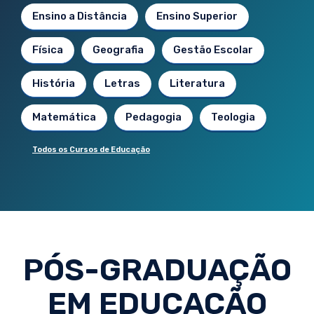
Ensino a Distância
Ensino Superior
Física
Geografia
Gestão Escolar
História
Letras
Literatura
Matemática
Pedagogia
Teologia
Todos os Cursos de Educação
PÓS-GRADUAÇÃO
EM EDUCAÇÃO