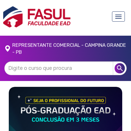
Toggle
naviga
REPRESENTANTE COMERCIAL - CAMPINA GRANDE
- PB
Anterior
Próx