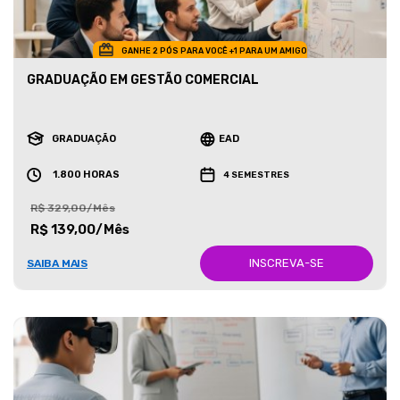
GANHE 2 PÓS PARA VOCÊ +1 PARA UM AMIGO
GRADUAÇÃO EM GESTÃO COMERCIAL
GRADUAÇÃO
EAD
1.800 HORAS
4 SEMESTRES
R$ 329,00/Mês
R$ 139,00/Mês
INSCREVA-SE
SAIBA MAIS