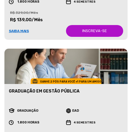
1.800 HORAS
4 SEMESTRES
R$ 329,00/Mês
R$ 139,00/Mês
INSCREVA-SE
SAIBA MAIS
GANHE 2 PÓS PARA VOCÊ +1 PARA UM AMIGO
GRADUAÇÃO EM GESTÃO PÚBLICA
GRADUAÇÃO
EAD
1.800 HORAS
4 SEMESTRES