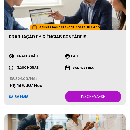
GANHE 2 PÓS PARA VOCÊ +1 PARA UM AMIGO
GRADUAÇÃO EM CIÊNCIAS CONTÁBEIS
GRADUAÇÃO
EAD
3.200 HORAS
8 SEMESTRES
R$ 329,00/Mês
R$ 139,00/Mês
INSCREVA-SE
SAIBA MAIS