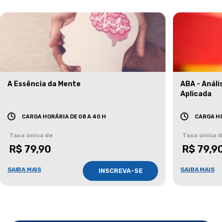
A Essência da Mente
ABA - Anál
Aplicada
CARGA HORÁRIA DE 08 A 40 H
CARGA HO
Taxa única de
Taxa única 
R$ 79,90
R$ 79,9
SAIBA MAIS
SAIBA MAIS
INSCREVA-SE