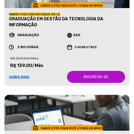
GANHE 2 PÓS PARA VOCÊ +1 PARA UM AMIGO
GANHE 1 PÓS COM DESTAQUE EM I.A.
GRADUAÇÃO EM GESTÃO DA TECNOLOGIA DA
INFORMAÇÃO
GRADUAÇÃO
EAD
2.120 HORAS
5 SEMESTRES
R$ 329,00/Mês
R$ 139,00/Mês
INSCREVA-SE
SAIBA MAIS
GANHE 2 PÓS PARA VOCÊ +1 PARA UM AMIGO