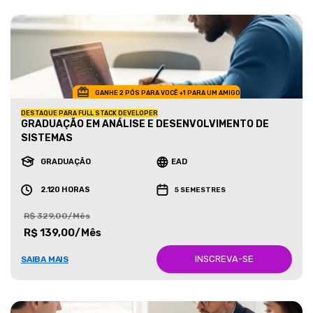
GANHE 2 PÓS PARA VOCÊ +1 PARA UM AMIGO
DESTAQUE PARA FULL STACK DEVELOPER
GRADUAÇÃO EM ANÁLISE E DESENVOLVIMENTO DE
SISTEMAS
GRADUAÇÃO
EAD
2.120 HORAS
5 SEMESTRES
R$ 329,00/Mês
R$ 139,00/Mês
INSCREVA-SE
SAIBA MAIS