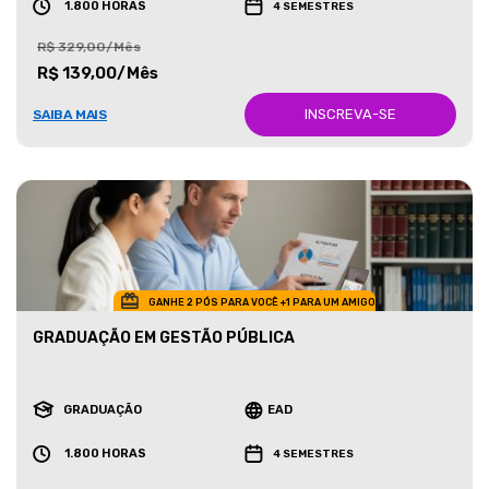
1.800 HORAS
4 SEMESTRES
R$ 329,00/Mês
R$ 139,00/Mês
INSCREVA-SE
SAIBA MAIS
GANHE 2 PÓS PARA VOCÊ +1 PARA UM AMIGO
GRADUAÇÃO EM GESTÃO PÚBLICA
GRADUAÇÃO
EAD
1.800 HORAS
4 SEMESTRES