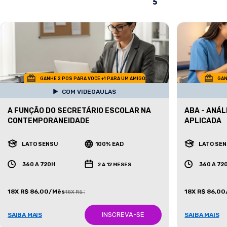
GANHE 2 POS PARA VOCE +1 PARA UM AMIGO
GAN
COM VIDEOAULAS
A FUNÇÃO DO SECRETÁRIO ESCOLAR NA
ABA - ANÁ
CONTEMPORANEIDADE
APLICADA
LATO SENSU
100% EAD
LATO SE
360 A 720H
360 A 72
2 A 12 MESES
18X R$ 86,00/Mês
18X R$ 86,0
18X R$ 387,00/Mês
INSCREVA-SE
SAIBA MAIS
SAIBA MAIS