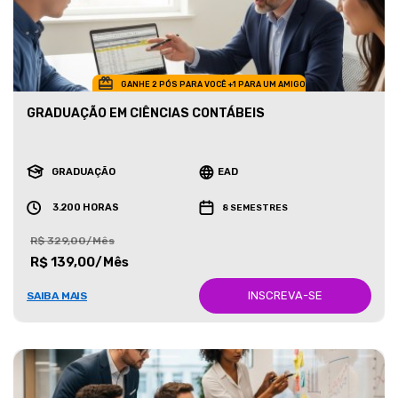
GANHE 2 PÓS PARA VOCÊ +1 PARA UM AMIGO
GRADUAÇÃO EM CIÊNCIAS CONTÁBEIS
GRADUAÇÃO
EAD
3.200 HORAS
8 SEMESTRES
R$ 329,00/Mês
R$ 139,00/Mês
INSCREVA-SE
SAIBA MAIS