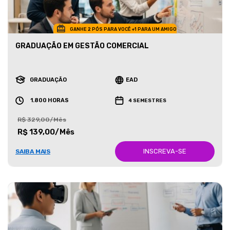
GANHE 2 PÓS PARA VOCÊ +1 PARA UM AMIGO
GRADUAÇÃO EM GESTÃO COMERCIAL
GRADUAÇÃO
EAD
1.800 HORAS
4 SEMESTRES
R$ 329,00/Mês
R$ 139,00/Mês
INSCREVA-SE
SAIBA MAIS