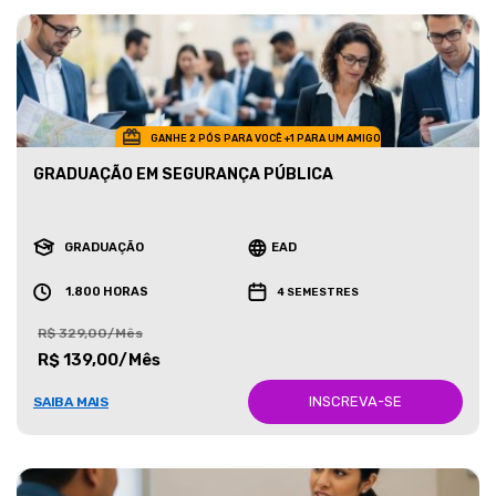
GANHE 2 PÓS PARA VOCÊ +1 PARA UM AMIGO
GRADUAÇÃO EM SEGURANÇA PÚBLICA
GRADUAÇÃO
EAD
1.800 HORAS
4 SEMESTRES
R$ 329,00/Mês
R$ 139,00/Mês
INSCREVA-SE
SAIBA MAIS