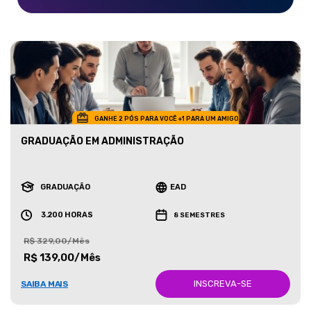
GANHE 2 PÓS PARA VOCÊ +1 PARA UM AMIGO
GRADUAÇÃO EM ADMINISTRAÇÃO
GRADUAÇÃO
EAD
3.200 HORAS
8 SEMESTRES
R$ 329,00/Mês
R$ 139,00/Mês
INSCREVA-SE
SAIBA MAIS