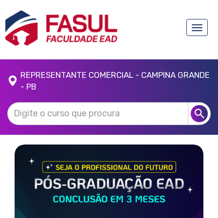
Toggle
naviga
REPRESENTANTE COMERCIAL - CAMPINA GRANDE
- PB
Anterior
Próx