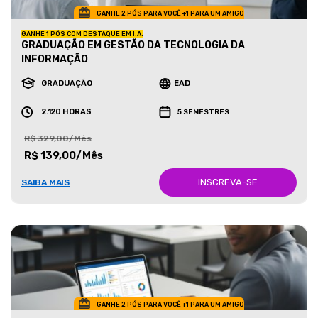
GANHE 2 PÓS PARA VOCÊ +1 PARA UM AMIGO
GANHE 1 PÓS COM DESTAQUE EM I.A.
GRADUAÇÃO EM GESTÃO DA TECNOLOGIA DA
INFORMAÇÃO
GRADUAÇÃO
EAD
2.120 HORAS
5 SEMESTRES
R$ 329,00/Mês
R$ 139,00/Mês
INSCREVA-SE
SAIBA MAIS
GANHE 2 PÓS PARA VOCÊ +1 PARA UM AMIGO