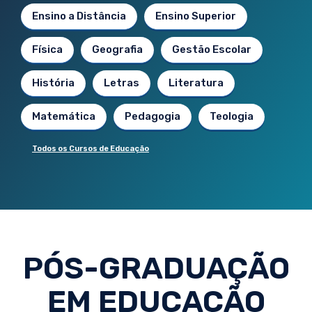
Ensino a Distância
Ensino Superior
Física
Geografia
Gestão Escolar
História
Letras
Literatura
Matemática
Pedagogia
Teologia
Todos os Cursos de Educação
PÓS-GRADUAÇÃO
EM EDUCAÇÃO