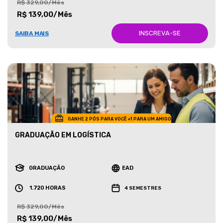
R$ 329,00/Mês
R$ 139,00/Mês
INSCREVA-SE
SAIBA MAIS
GANHE 2 PÓS PARA VOCÊ +1 PARA UM AMIGO
GRADUAÇÃO EM LOGÍSTICA
GRADUAÇÃO
EAD
1.720 HORAS
4 SEMESTRES
R$ 329,00/Mês
R$ 139,00/Mês