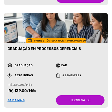
GANHE 2 PÓS PARA VOCÊ +1 PARA UM AMIGO
GRADUAÇÃO EM PROCESSOS GERENCIAIS
GRADUAÇÃO
EAD
1.720 HORAS
4 SEMESTRES
R$ 329,00/Mês
R$ 139,00/Mês
INSCREVA-SE
SAIBA MAIS