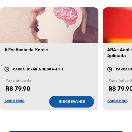
A Essência da Mente
ABA - Anál
Aplicada
CARGA HORÁRIA DE 08 A 40 H
CARGA HO
Taxa única de
Taxa única 
R$ 79,90
R$ 79,9
SAIBA MAIS
SAIBA MAIS
INSCREVA-SE