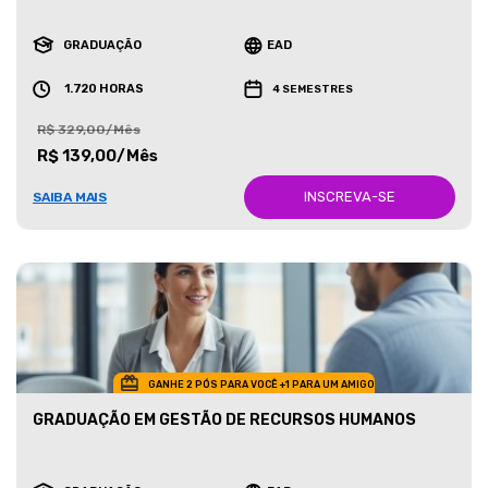
GRADUAÇÃO
EAD
1.720 HORAS
4 SEMESTRES
R$ 329,00/Mês
R$ 139,00/Mês
INSCREVA-SE
SAIBA MAIS
GANHE 2 PÓS PARA VOCÊ +1 PARA UM AMIGO
GRADUAÇÃO EM GESTÃO DE RECURSOS HUMANOS