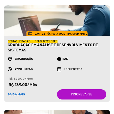
GANHE 2 PÓS PARA VOCÊ +1 PARA UM AMIGO
DESTAQUE PARA FULL STACK DEVELOPER
GRADUAÇÃO EM ANÁLISE E DESENVOLVIMENTO DE
SISTEMAS
GRADUAÇÃO
EAD
2.120 HORAS
5 SEMESTRES
R$ 329,00/Mês
R$ 139,00/Mês
INSCREVA-SE
SAIBA MAIS