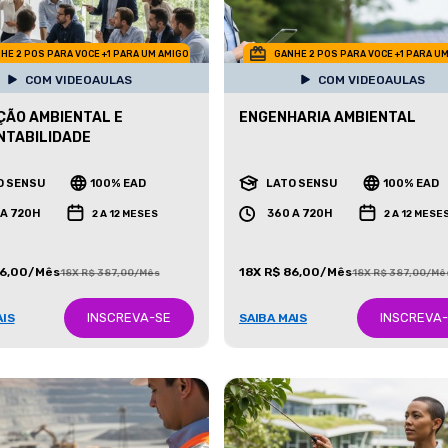
HE 2 POS PARA VOCE +1 PARA UM AMIGO
GANHE 2 POS PARA VOCE +1 PARA U
COM VIDEOAULAS
COM VIDEOAULAS
ÃO AMBIENTAL E
ENGENHARIA AMBIENTAL
NTABILIDADE
O SENSU
100% EAD
LATO SENSU
100% EAD
 A 720H
360 A 720H
2 A 12 MESES
2 A 12 MESE
86,00/Mês
18X R$ 86,00/Mês
18X R$ 387,00/Mês
18X R$ 387,00/Mê
INSCREVA-SE
INSCREVA
AIS
SAIBA MAIS