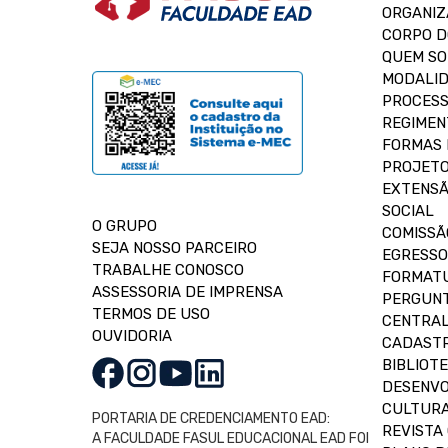
ORGANIZ
CORPO 
QUEM S
MODALID
PROCESS
REGIMEN
FORMAS 
PROJETO
EXTENSÃ
SOCIAL
O GRUPO
COMISSÃ
SEJA NOSSO PARCEIRO
EGRESSO
TRABALHE CONOSCO
FORMAT
ASSESSORIA DE IMPRENSA
PERGUNT
TERMOS DE USO
CENTRAL
OUVIDORIA
CADASTR
BIBLIOT
DESENVO
CULTUR
PORTARIA DE CREDENCIAMENTO EAD:
REVISTA 
A FACULDADE FASUL EDUCACIONAL EAD FOI