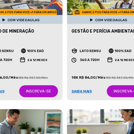
HE 2 POS PARA VOCE +1 PARA UM AMIGO
GANHE 2 POS PARA VOCE +1 PARA U
COM VIDEOAULAS
COM VIDEOAULAS
 DE MINERAÇÃO
GESTÃO E PERÍCIA AMBIENTA
O SENSU
100% EAD
LATO SENSU
100% EAD
 A 720H
360 A 720H
2 A 12 MESES
2 A 12 MESE
86,00/Mês
18X R$ 86,00/Mês
18X R$ 387,00/Mês
18X R$ 387,00/Mê
INSCREVA-SE
INSCREVA
AIS
SAIBA MAIS