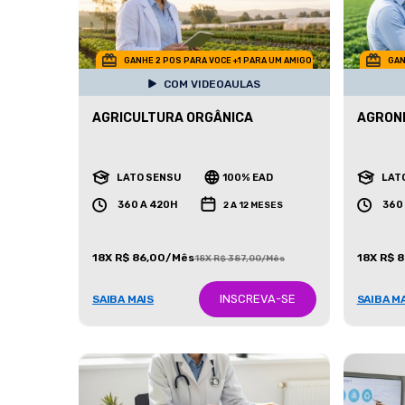
GANHE 2 POS PARA VOCE +1 PARA UM AMIGO
GAN
COM VIDEOAULAS
AGRICULTURA ORGÂNICA
AGRON
LATO SENSU
100% EAD
LAT
360 A 420H
360
2 A 12 MESES
18X R$ 86,00/Mês
18X R$ 
18X R$ 387,00/Mês
INSCREVA-SE
SAIBA MAIS
SAIBA M