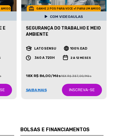
M AMIGO
GANHE 2 POS PARA VOCE +1 PARA UM AMIGO
COM VIDEOAULAS
E E
SEGURANÇA DO TRABALHO E MEIO
AMBIENTE
LATO SENSU
100% EAD
360 A 720H
S
2 A 12 MESES
18X R$ 86,00/Mês
s
18X R$ 387,00/Mês
-SE
INSCREVA-SE
SAIBA MAIS
BOLSAS E FINANCIAMENTOS