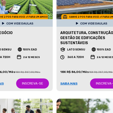
HE 2 POS PARA VOCE +1 PARA UM AMIGO
GANHE 2 POS PARA VOCE +1 PARA U
COM VIDEOAULAS
COM VIDEOAULAS
EGÓCIO
ARQUITETURA, CONSTRUÇÃO
GESTÃO DE EDIFICAÇÕES
SUSTENTÁVEIS
O SENSU
100% EAD
LATO SENSU
100% EAD
 A 720H
360 A 720H
2 A 12 MESES
2 A 12 MESE
86,00/Mês
18X R$ 86,00/Mês
18X R$ 387,00/Mês
18X R$ 387,00/Mê
INSCREVA-SE
INSCREVA
AIS
SAIBA MAIS