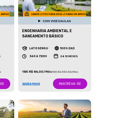
M AMIGO
GANHE 2 POS PARA VOCE +1 PARA UM AMIGO
COM VIDEOAULAS
ENGENHARIA AMBIENTAL E
SANEAMENTO BÁSICO
LATO SENSU
100% EAD
360 A 720H
S
2 A 12 MESES
18X R$ 86,00/Mês
s
18X R$ 387,00/Mês
-SE
INSCREVA-SE
SAIBA MAIS