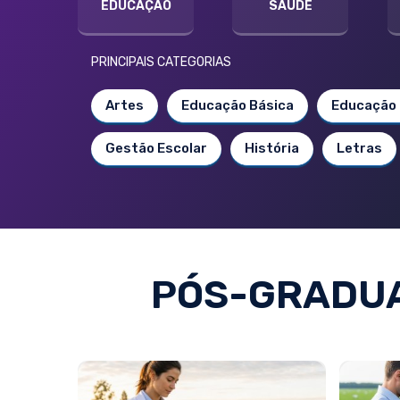
EDUCAÇÃO
SAÚDE
PRINCIPAIS CATEGORIAS
Artes
Educação Básica
Educação 
Gestão Escolar
História
Letras
PÓS-GRADUA