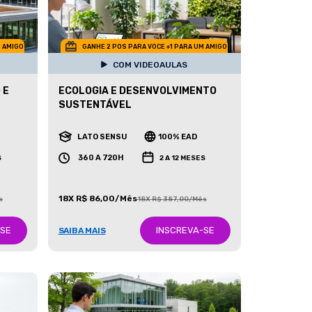
M AMIGO
GANHE 2 POS PARA VOCE +1 PARA UM AMIGO
COM VIDEOAULAS
 E
ECOLOGIA E DESENVOLVIMENTO
SUSTENTÁVEL
LATO SENSU
100% EAD
360 A 720H
S
2 A 12 MESES
18X R$ 86,00/Mês
s
18X R$ 387,00/Mês
-SE
INSCREVA-SE
SAIBA MAIS