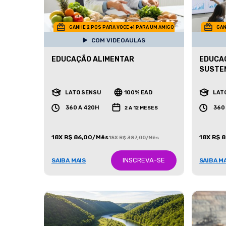
GANHE 2 POS PARA VOCE +1 PARA UM AMIGO
GAN
COM VIDEOAULAS
EDUCAÇÃO ALIMENTAR
EDUCAÇ
SUSTE
LATO SENSU
100% EAD
LAT
360 A 420H
360
2 A 12 MESES
18X R$ 86,00/Mês
18X R$ 
18X R$ 387,00/Mês
INSCREVA-SE
SAIBA MAIS
SAIBA M