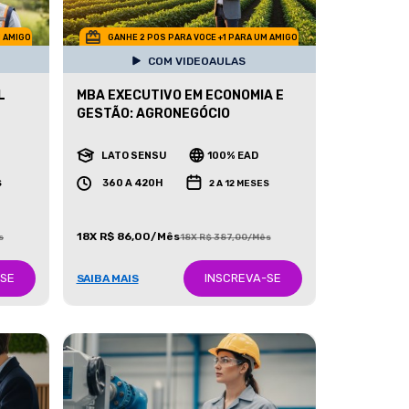
M AMIGO
GANHE 2 POS PARA VOCE +1 PARA UM AMIGO
COM VIDEOAULAS
L
MBA EXECUTIVO EM ECONOMIA E
GESTÃO: AGRONEGÓCIO
LATO SENSU
100% EAD
360 A 420H
S
2 A 12 MESES
18X R$ 86,00/Mês
s
18X R$ 387,00/Mês
-SE
INSCREVA-SE
SAIBA MAIS