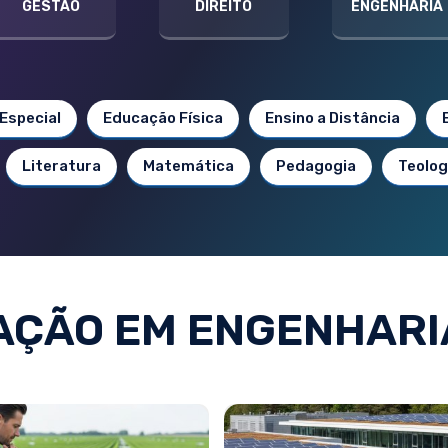
GESTÃO
DIREITO
ENGENHARIA
Especial
Educação Física
Ensino a Distância
Literatura
Matemática
Pedagogia
Teolog
ÇÃO EM ENGENHARI