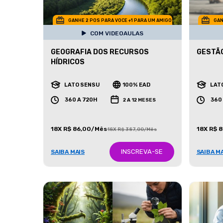
GANHE 2 POS PARA VOCE +1 PARA UM AMIGO
GAN
COM VIDEOAULAS
GEOGRAFIA DOS RECURSOS
GESTÃO
HÍDRICOS
LATO SENSU
100% EAD
LAT
360 A 720H
360
2 A 12 MESES
18X R$ 86,00/Mês
18X R$ 
18X R$ 387,00/Mês
INSCREVA-SE
SAIBA MAIS
SAIBA M