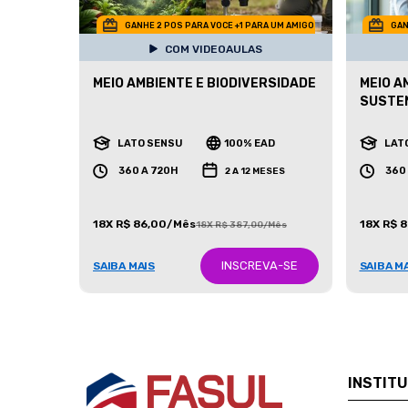
GANHE 2 POS PARA VOCE +1 PARA UM AMIGO
GAN
COM VIDEOAULAS
MEIO AMBIENTE E BIODIVERSIDADE
MEIO A
SUSTE
LATO SENSU
100% EAD
LAT
360 A 720H
360
2 A 12 MESES
18X R$ 86,00/Mês
18X R$ 
18X R$ 387,00/Mês
INSCREVA-SE
SAIBA MAIS
SAIBA M
INSTIT