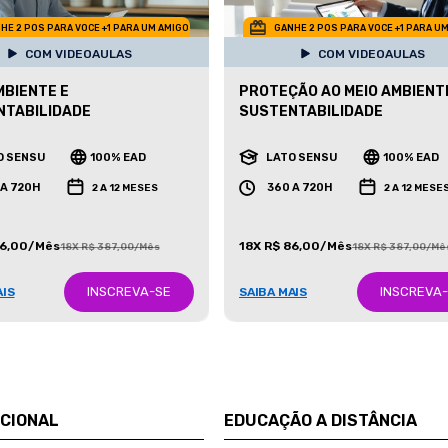
HE 2 POS PARA VOCE +1 PARA UM AMIGO
GANHE 2 POS PARA VOCE +1 PARA U
COM VIDEOAULAS
COM VIDEOAULAS
MBIENTE E
PROTEÇÃO AO MEIO AMBIENT
NTABILIDADE
SUSTENTABILIDADE
O SENSU
100% EAD
LATO SENSU
100% EAD
 A 720H
360 A 720H
2 A 12 MESES
2 A 12 MESE
86,00/Mês
18X R$ 86,00/Mês
18X R$ 387,00/Mês
18X R$ 387,00/Mê
INSCREVA-SE
INSCREVA
AIS
SAIBA MAIS
UCIONAL
EDUCAÇÃO A DISTÂNCIA