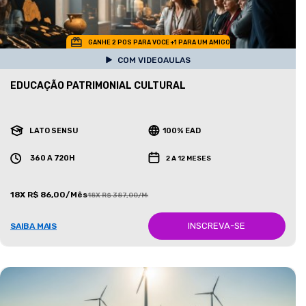
GANHE 2 POS PARA VOCE +1 PARA UM AMIGO
COM VIDEOAULAS
EDUCAÇÃO PATRIMONIAL CULTURAL
LATO SENSU
100% EAD
360 A 720H
2 A 12 MESES
18X R$ 86,00/Mês
18X R$ 387,00/Mês
INSCREVA-SE
SAIBA MAIS