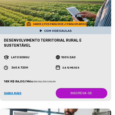
GANHE 2 POS PARA VOCE +1 PARA UM AMIGO
COM VIDEOAULAS
DESENVOLVIMENTO TERRITORIAL RURAL E
SUSTENTÁVEL
LATO SENSU
100% EAD
360 A 720H
2 A 12 MESES
18X R$ 86,00/Mês
18X R$ 387,00/Mês
INSCREVA-SE
SAIBA MAIS