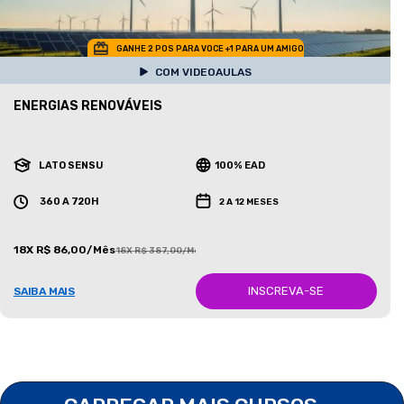
GANHE 2 POS PARA VOCE +1 PARA UM AMIGO
COM VIDEOAULAS
ENERGIAS RENOVÁVEIS
LATO SENSU
100% EAD
360 A 720H
2 A 12 MESES
18X R$ 86,00/Mês
18X R$ 387,00/Mês
INSCREVA-SE
SAIBA MAIS