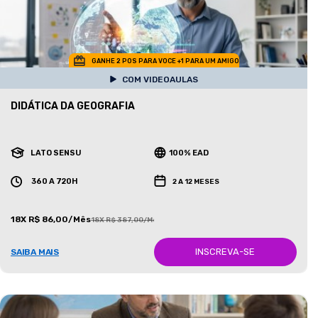
GANHE 2 POS PARA VOCE +1 PARA UM AMIGO
COM VIDEOAULAS
DIDÁTICA DA GEOGRAFIA
LATO SENSU
100% EAD
360 A 720H
2 A 12 MESES
18X R$ 86,00/Mês
18X R$ 387,00/Mês
INSCREVA-SE
SAIBA MAIS