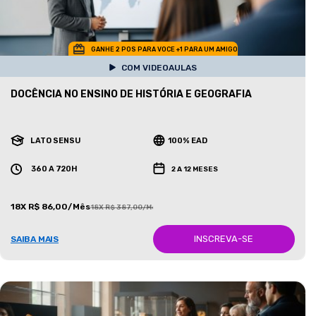
GANHE 2 POS PARA VOCE +1 PARA UM AMIGO
COM VIDEOAULAS
DOCÊNCIA NO ENSINO DE HISTÓRIA E GEOGRAFIA
LATO SENSU
100% EAD
360 A 720H
2 A 12 MESES
18X R$ 86,00/Mês
18X R$ 387,00/Mês
INSCREVA-SE
SAIBA MAIS