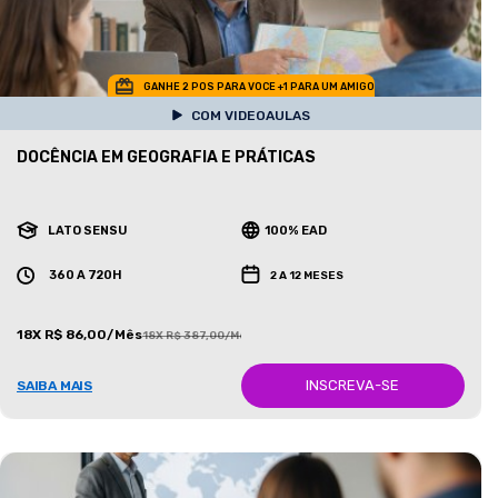
GANHE 2 POS PARA VOCE +1 PARA UM AMIGO
COM VIDEOAULAS
DOCÊNCIA EM GEOGRAFIA E PRÁTICAS
LATO SENSU
100% EAD
360 A 720H
2 A 12 MESES
18X R$ 86,00/Mês
18X R$ 387,00/Mês
INSCREVA-SE
SAIBA MAIS