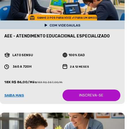
GANHE 2 POS PARA VOCE +1 PARA UM AMIGO
COM VIDEOAULAS
AEE - ATENDIMENTO EDUCACIONAL ESPECIALIZADO
LATO SENSU
100% EAD
360 A 720H
2 A 12 MESES
18X R$ 86,00/Mês
18X R$ 387,00/Mês
INSCREVA-SE
SAIBA MAIS