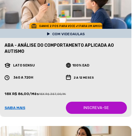
GANHE 2 POS PARA VOCE +1 PARA UM AMIGO
COM VIDEOAULAS
ABA - ANÁLISE DO COMPORTAMENTO APLICADA AO
AUTISMO
LATO SENSU
100% EAD
360 A 720H
2 A 12 MESES
18X R$ 86,00/Mês
18X R$ 387,00/Mês
INSCREVA-SE
SAIBA MAIS