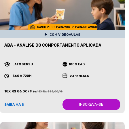
GANHE 2 POS PARA VOCE +1 PARA UM AMIGO
COM VIDEOAULAS
ABA - ANÁLISE DO COMPORTAMENTO APLICADA
LATO SENSU
100% EAD
360 A 720H
2 A 12 MESES
18X R$ 86,00/Mês
18X R$ 387,00/Mês
INSCREVA-SE
SAIBA MAIS