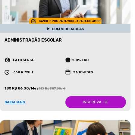
GANHE 2 POS PARA VOCE +1 PARA UM AMIGO
COM VIDEOAULAS
ADMINISTRAÇÃO ESCOLAR
LATO SENSU
100% EAD
360 A 720H
2 A 12 MESES
18X R$ 86,00/Mês
18X R$ 387,00/Mês
INSCREVA-SE
SAIBA MAIS