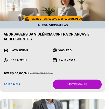
GANHE 2 POS PARA VOCE +1 PARA UM AMIGO
COM VIDEOAULAS
ABORDAGENS DA VIOLÊNCIA CONTRA CRIANÇAS E
ADOLESCENTES
LATO SENSU
100% EAD
360 A 720H
2 A 12 MESES
18X R$ 86,00/Mês
18X R$ 387,00/Mês
INSCREVA-SE
SAIBA MAIS