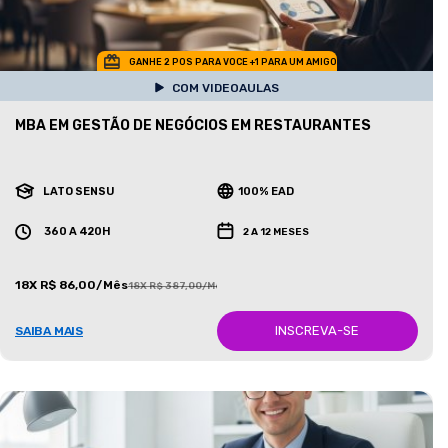
GANHE 2 POS PARA VOCE +1 PARA UM AMIGO
COM VIDEOAULAS
MBA EM GESTÃO DE NEGÓCIOS EM RESTAURANTES
LATO SENSU
100% EAD
360 A 420H
2 A 12 MESES
18X R$ 86,00/Mês
18X R$ 387,00/Mês
INSCREVA-SE
SAIBA MAIS