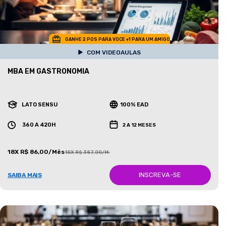
GANHE 2 POS PARA VOCE +1 PARA UM AMIGO
COM VIDEOAULAS
MBA EM GASTRONOMIA
LATO SENSU
100% EAD
360 A 420H
2 A 12 MESES
18X R$ 86,00/Mês
18X R$ 387,00/Mês
INSCREVA-SE
SAIBA MAIS