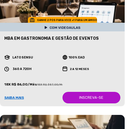
GANHE 2 POS PARA VOCE +1 PARA UM AMIGO
COM VIDEOAULAS
MBA EM GASTRONOMIA E GESTÃO DE EVENTOS
LATO SENSU
100% EAD
360 A 720H
2 A 12 MESES
18X R$ 86,00/Mês
18X R$ 387,00/Mês
INSCREVA-SE
SAIBA MAIS