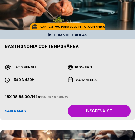
GANHE 2 POS PARA VOCE +1 PARA UM AMIGO
COM VIDEOAULAS
GASTRONOMIA CONTEMPORÂNEA
LATO SENSU
100% EAD
360 A 420H
2 A 12 MESES
18X R$ 86,00/Mês
18X R$ 387,00/Mês
INSCREVA-SE
SAIBA MAIS