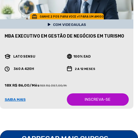
GANHE 2 POS PARA VOCE +1 PARA UM AMIGO
COM VIDEOAULAS
MBA EXECUTIVO EM GESTÃO DE NEGÓCIOS EM TURISMO
LATO SENSU
100% EAD
360 A 420H
2 A 12 MESES
18X R$ 86,00/Mês
18X R$ 387,00/Mês
INSCREVA-SE
SAIBA MAIS