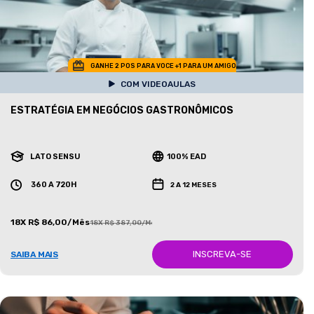
GANHE 2 POS PARA VOCE +1 PARA UM AMIGO
COM VIDEOAULAS
ESTRATÉGIA EM NEGÓCIOS GASTRONÔMICOS
LATO SENSU
100% EAD
360 A 720H
2 A 12 MESES
18X R$ 86,00/Mês
18X R$ 387,00/Mês
INSCREVA-SE
SAIBA MAIS